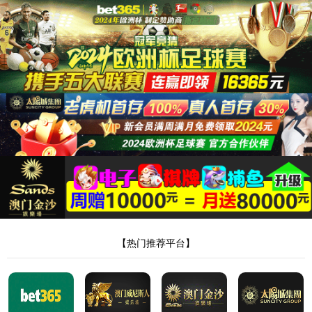
太阳网集团tcy8722