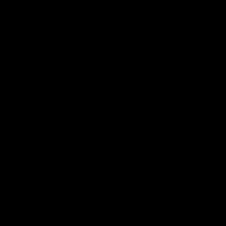
都太阳网集团tcy8722涂料有限公司