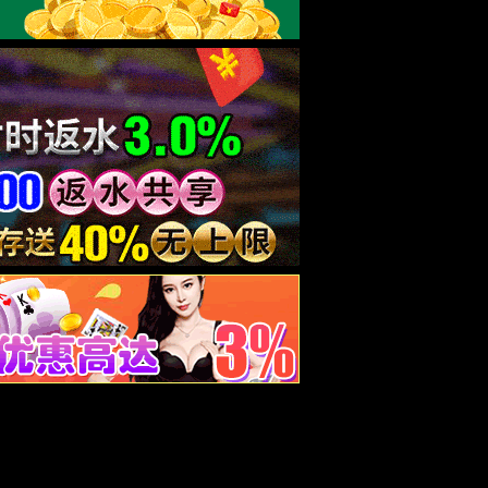
- Official Website。经过三十年来的不断进取，太阳网集团
控股太阳网集团tcy8722(中国)有限公司 - Official
料（天津）有限公司、太阳网集团tcy8722涂料（越南）有限公司和新建
北京中化联合认证有限公司的ISO9001质量体系认证、国家3C
术企业”、“天津市高新技术企业”、“ 中国十大家具涂料品
迅速地为客户解决实际生产中所面临的问题，将产品相关的全方位
cy8722已然取得了不俗的成绩！在太阳网集团tcy8722多年
特别是在中高端家具企业中，更是获得了大家的一致认可！