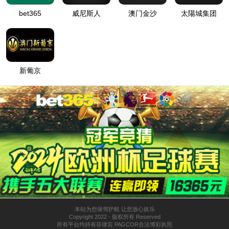
太阳网集团tcy8722水性家具漆,健康自然
与我们同在